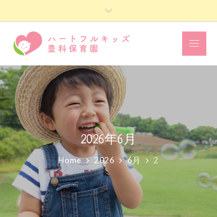
Skip
to
content
Menu
ハートフル
キッズ豊科
保育園
2026年6月
Home
2026
6月
2