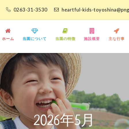
0263-31-3530
heartful-kids-toyoshina@png
トフルキッズ豊科保育
ホーム
当園について
当園の特徴
施設概要
主な行事
2026年5月