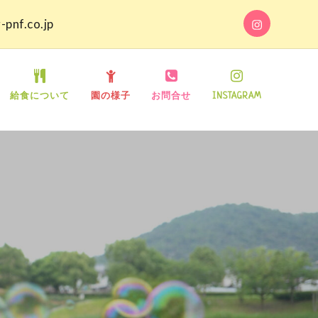
INSTAGRA
-pnf.co.jp
園
給食について
園の様子
お問合せ
INSTAGRAM