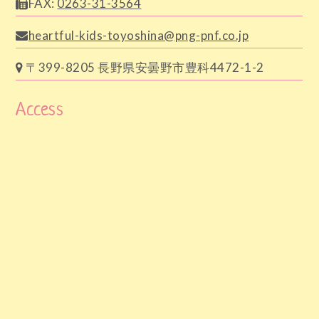
FAX:
0263-31-3564
heartful-kids-toyoshina@png-pnf.co.jp
〒399-8205 長野県安曇野市豊科4472-1-2
Access