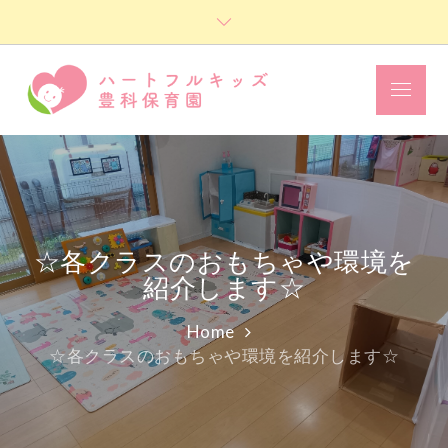
Skip
to
content
Menu
ハートフル
キッズ豊科
保育園
☆各クラスのおもちゃや環境を
紹介します☆
Home
☆各クラスのおもちゃや環境を紹介します☆