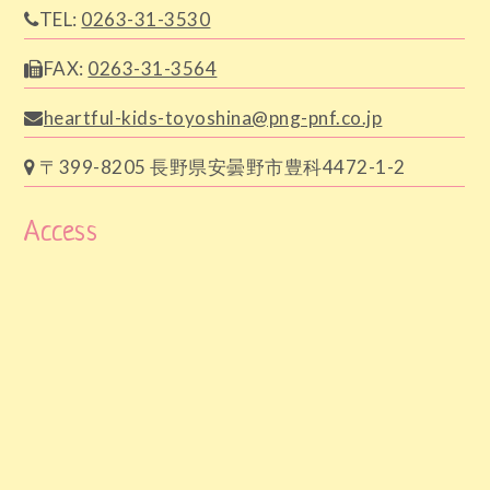
TEL:
0263-31-3530
FAX:
0263-31-3564
heartful-kids-toyoshina@png-pnf.co.jp
〒399-8205 長野県安曇野市豊科4472-1-2
Access