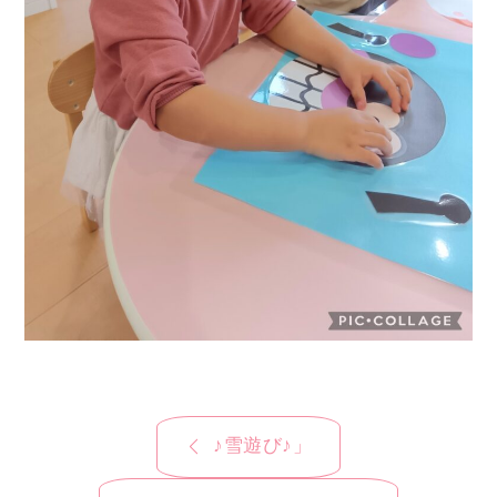
投
♪雪遊び♪」
稿
ナ