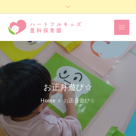
Skip
to
content
Menu
ハートフル
キッズ豊科
保育園
お正月遊び☆
Home
お正月遊び☆