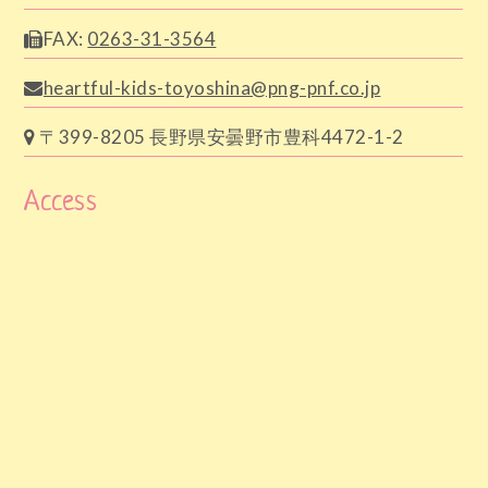
FAX:
0263-31-3564
heartful-kids-toyoshina@png-pnf.co.jp
〒399-8205 長野県安曇野市豊科4472-1-2
Access