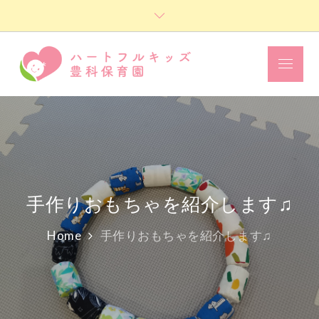
Skip
to
content
Menu
ハートフル
キッズ豊科
保育園
手作りおもちゃを紹介します♫
Home
手作りおもちゃを紹介します♫