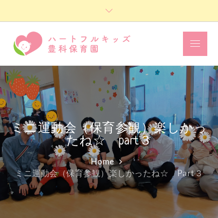
Skip
to
content
Menu
ハートフル
キッズ豊科
保育園
ミニ運動会（保育参観）楽しかっ
たね☆ part３
Home
ミニ運動会（保育参観）楽しかったね☆ Part３