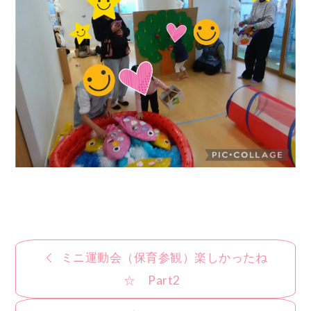
投
ミニ運動会（保育参観）楽しかったね
稿
☆ Part2
ナ
ビ